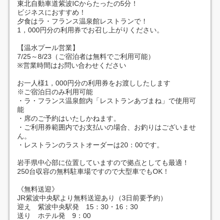
東北自動車道紫波ICからたったの5分！
ビジネスにおすすめ！
夕食はラ・フランス温泉館レストランで！
1，000円分の利用券でお召し上がりください。
【温水プール営業】
7/25～8/23（ご宿泊者は無料でご利用可能）
※営業時間はお問い合わせください
お一人様1，000円分の利用券をお渡ししたします
※ご宿泊日のみ利用可能
・ラ・フランス温泉館内「レストランあづまね」で使用可
能
・席のご予約はいたしかねます。
・ご利用券範囲内でお支払いの場合、お釣りはございませ
ん。
・レストランのラストオーダーは20：00です。
岩手県中心部に位置していますので拠点としても最適！
250台収容の無料駐車場ですので大型車でもOK！
《無料送迎》
JR紫波中央駅より無料送迎あり（3日前要予約）
迎え 紫波中央駅発 15：30・16：30
送り ホテル発 9：00