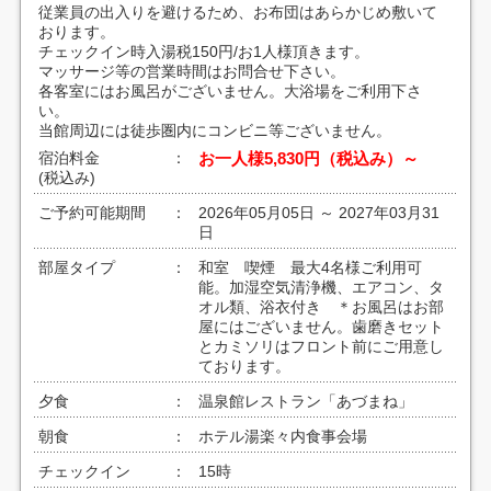
従業員の出入りを避けるため、お布団はあらかじめ敷いて
おります。
チェックイン時入湯税150円/お1人様頂きます。
マッサージ等の営業時間はお問合せ下さい。
各客室にはお風呂がございません。大浴場をご利用下さ
い。
当館周辺には徒歩圏内にコンビニ等ございません。
宿泊料金
：
お一人様5,830円（税込み）～
(税込み)
ご予約可能期間
：
2026年05月05日 ～ 2027年03月31
日
部屋タイプ
：
和室 喫煙 最大4名様ご利用可
能。加湿空気清浄機、エアコン、タ
オル類、浴衣付き ＊お風呂はお部
屋にはございません。歯磨きセット
とカミソリはフロント前にご用意し
ております。
夕食
：
温泉館レストラン「あづまね」
朝食
：
ホテル湯楽々内食事会場
チェックイン
：
15時