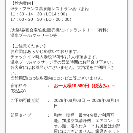
【館内案内】
※ラ・フランス温泉館レストランあづまね
11：30～14：30（LO14：00）
17：00～20：30（LO・20：00）
/大浴場/宴会場/自動販売機/コインランドリー（有料）
温水プール/マッサージ等
【ご注意ください】
お布団はあらかじめ敷いております。
チェックイン時入湯税150円/お1人様頂きます。
温水プール/マッサージ等の営業時間はお問合せ下さい。
各客室にはお風呂がございません。大浴場をご利用下さ
い。
当館周辺には徒歩圏内にコンビニ等ございません。
宿泊料金
：
お一人様19,580円（税込み）～
(税込み)
ご予約可能期間
：
2026年08月08日 ～ 2026年08月14
日
部屋タイプ
：
和室 喫煙 最大4名様ご利用可
能。加湿空気清浄機、エアコン、タ
オル類、浴衣付き ＊お風呂はお部
屋にはございません。歯磨きセット