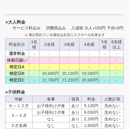
■
大人料金
サービス料込み 消費税込み
入湯税 大人=150円 子供=0円
表が切れている場合は左右にスクロール出来ます
1名
5名
6名様
料金区分
2名様
3名様
4名様
様
様
以上
通常料金
-
-
-
-
-
-
休前日扱い
-
-
-
-
-
-
特定日A
-
-
-
-
-
-
特定日B
-
20,680
円
20,130
円
19,580
円
-
-
特定日C
-
21,780
円
21,230
円
20,680
円
-
-
■
子供料金
年齢
食事
寝具
料金
人数計算
６～１２才
お子様向け夕食
あり
9,130円
含めない
お子様向け夕食
あり
8,030円
含めない
３～５才
なし
あり
2,200円
含めない
３才未満
なし
なし
1,650円
含めない