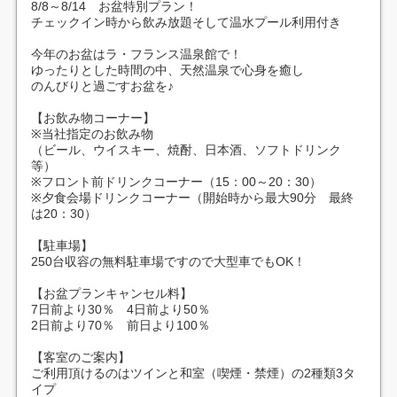
8/8～8/14 お盆特別プラン！
チェックイン時から飲み放題そして温水プール利用付き
今年のお盆はラ・フランス温泉館で！
ゆったりとした時間の中、天然温泉で心身を癒し
のんびりと過ごすお盆を♪
【お飲み物コーナー】
※当社指定のお飲み物
（ビール、ウイスキー、焼酎、日本酒、ソフトドリンク
等）
※フロント前ドリンクコーナー（15：00～20：30）
※夕食会場ドリンクコーナー（開始時から最大90分 最終
は20：30）
【駐車場】
250台収容の無料駐車場ですので大型車でもOK！
【お盆プランキャンセル料】
7日前より30％ 4日前より50％
2日前より70％ 前日より100％
【客室のご案内】
ご利用頂けるのはツインと和室（喫煙・禁煙）の2種類3タ
イプ