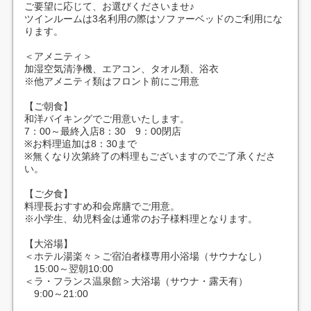
ご要望に応じて、お選びくださいませ♪
ツインルームは3名利用の際はソファーベッドのご利用にな
ります。
＜アメニティ＞
加湿空気清浄機、エアコン、タオル類、浴衣
※他アメニティ類はフロント前にご用意
【ご朝食】
和洋バイキングでご用意いたします。
7：00～最終入店8：30 9：00閉店
※お料理追加は8：30まで
※無くなり次第終了の料理もございますのでご了承くださ
い。
【ご夕食】
料理長おすすめ和会席膳でご用意。
※小学生、幼児料金は通常のお子様料理となります。
【大浴場】
＜ホテル湯楽々＞ご宿泊者様専用小浴場（サウナなし）
15:00～翌朝10:00
＜ラ・フランス温泉館＞大浴場（サウナ・露天有）
9:00～21:00