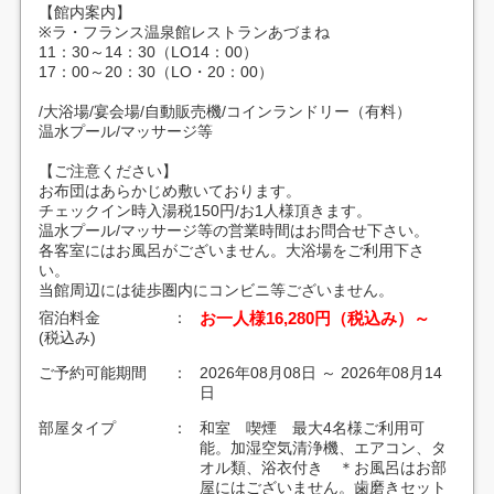
【館内案内】
※ラ・フランス温泉館レストランあづまね
11：30～14：30（LO14：00）
17：00～20：30（LO・20：00）
/大浴場/宴会場/自動販売機/コインランドリー（有料）
温水プール/マッサージ等
【ご注意ください】
お布団はあらかじめ敷いております。
チェックイン時入湯税150円/お1人様頂きます。
温水プール/マッサージ等の営業時間はお問合せ下さい。
各客室にはお風呂がございません。大浴場をご利用下さ
い。
当館周辺には徒歩圏内にコンビニ等ございません。
宿泊料金
：
お一人様16,280円（税込み）～
(税込み)
ご予約可能期間
：
2026年08月08日 ～ 2026年08月14
日
部屋タイプ
：
和室 喫煙 最大4名様ご利用可
能。加湿空気清浄機、エアコン、タ
オル類、浴衣付き ＊お風呂はお部
屋にはございません。歯磨きセット