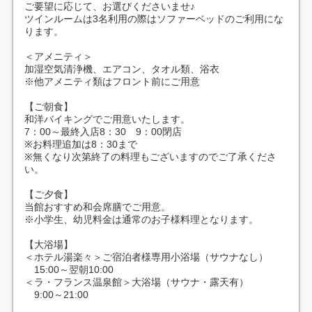
ご要望に応じて、お選びくださいませ♪
ツインルームは3名利用の際はソファーベッドのご利用にな
ります。
＜アメニティ＞
加湿空気清浄機、エアコン、タオル類、浴衣
※他アメニティ類はフロント前にご用意
【ご朝食】
和洋バイキングでご用意いたします。
7：00～最終入店8：30 9：00閉店
※お料理追加は8：30まで
※無くなり次第終了の料理もございますのでご了承くださ
い。
【ご夕食】
当館おすすめ和会席膳でご用意。
※小学生、幼児料金は通常のお子様料理となります。
【大浴場】
＜ホテル湯楽々＞ご宿泊者様専用小浴場（サウナなし）
15:00～翌朝10:00
＜ラ・フランス温泉館＞大浴場（サウナ・露天有）
9:00～21:00