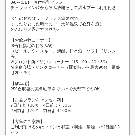
8/8～8/14 お盆特別プラン！
チェックイン時から飲み放題そして温水プール利用付き
今年のお盆はラ・フランス温泉館で！
ゆったりとした時間の中、天然温泉で心身を癒し
のんびりと過ごすお盆を♪
【お飲み物コーナー】
※当社指定のお飲み物
（ビール、ウイスキー、焼酎、日本酒、ソフトドリンク
等）
※フロント前ドリンクコーナー（15：00～20：30）
※夕食会場ドリンクコーナー（開始時から最大90分 最終
は20：30）
【駐車場】
250台収容の無料駐車場ですので大型車でもOK！
【お盆プランキャンセル料】
7日前より30％ 4日前より50％
2日前より70％ 前日より100％
【客室のご案内】
ご利用頂けるのはツインと和室（喫煙・禁煙）の2種類3タ
イプ