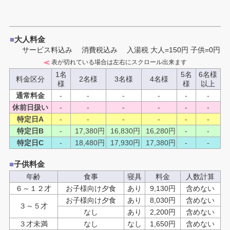
■
大人料金
サービス料込み 消費税込み
入湯税 大人=150円 子供=0円
表が切れている場合は左右にスクロール出来ます
1名
5名
6名様
料金区分
2名様
3名様
4名様
様
様
以上
通常料金
-
-
-
-
-
-
休前日扱い
-
-
-
-
-
-
特定日A
-
-
-
-
-
-
特定日B
-
17,380
円
16,830
円
16,280
円
-
-
特定日C
-
18,480
円
17,930
円
17,380
円
-
-
■
子供料金
年齢
食事
寝具
料金
人数計算
６～１２才
お子様向け夕食
あり
9,130円
含めない
お子様向け夕食
あり
8,030円
含めない
３～５才
なし
あり
2,200円
含めない
３才未満
なし
なし
1,650円
含めない