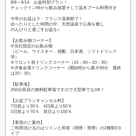
8/8～8/14 お盆特別プラン！
チェックイン時から飲み放題そして温水プール利用付き
今年のお盆はラ・フランス温泉館で！
ゆったりとした時間の中、天然温泉で心身を癒し
のんびりと過ごすお盆を♪
【お飲み物コーナー】
※当社指定のお飲み物
（ビール、ウイスキー、焼酎、日本酒、ソフトドリンク
等）
※フロント前ドリンクコーナー（15：00～20：30）
※夕食会場ドリンクコーナー（開始時から最大90分 最終
は20：30）
【駐車場】
250台収容の無料駐車場ですので大型車でもOK！
【お盆プランキャンセル料】
7日前より30％ 4日前より50％
2日前より70％ 前日より100％
【客室のご案内】
ご利用頂けるのはツインと和室（喫煙・禁煙）の2種類3タ
イプ