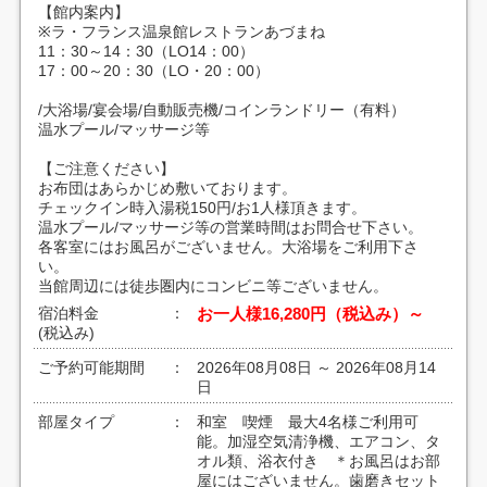
【館内案内】
※ラ・フランス温泉館レストランあづまね
11：30～14：30（LO14：00）
17：00～20：30（LO・20：00）
/大浴場/宴会場/自動販売機/コインランドリー（有料）
温水プール/マッサージ等
【ご注意ください】
お布団はあらかじめ敷いております。
チェックイン時入湯税150円/お1人様頂きます。
温水プール/マッサージ等の営業時間はお問合せ下さい。
各客室にはお風呂がございません。大浴場をご利用下さ
い。
当館周辺には徒歩圏内にコンビニ等ございません。
宿泊料金
：
お一人様16,280円（税込み）～
(税込み)
ご予約可能期間
：
2026年08月08日 ～ 2026年08月14
日
部屋タイプ
：
和室 喫煙 最大4名様ご利用可
能。加湿空気清浄機、エアコン、タ
オル類、浴衣付き ＊お風呂はお部
屋にはございません。歯磨きセット