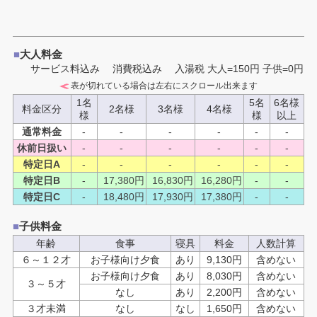
■
大人料金
サービス料込み 消費税込み
入湯税 大人=150円 子供=0円
表が切れている場合は左右にスクロール出来ます
1名
5名
6名様
料金区分
2名様
3名様
4名様
様
様
以上
通常料金
-
-
-
-
-
-
休前日扱い
-
-
-
-
-
-
特定日A
-
-
-
-
-
-
特定日B
-
17,380
円
16,830
円
16,280
円
-
-
特定日C
-
18,480
円
17,930
円
17,380
円
-
-
■
子供料金
年齢
食事
寝具
料金
人数計算
６～１２才
お子様向け夕食
あり
9,130円
含めない
お子様向け夕食
あり
8,030円
含めない
３～５才
なし
あり
2,200円
含めない
３才未満
なし
なし
1,650円
含めない