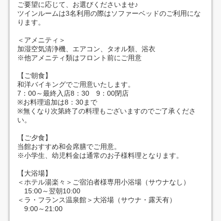
ご要望に応じて、お選びくださいませ♪
ツインルームは3名利用の際はソファーベッドのご利用にな
ります。
＜アメニティ＞
加湿空気清浄機、エアコン、タオル類、浴衣
※他アメニティ類はフロント前にご用意
【ご朝食】
和洋バイキングでご用意いたします。
7：00～最終入店8：30 9：00閉店
※お料理追加は8：30まで
※無くなり次第終了の料理もございますのでご了承くださ
い。
【ご夕食】
当館おすすめ和会席膳でご用意。
※小学生、幼児料金は通常のお子様料理となります。
【大浴場】
＜ホテル湯楽々＞ご宿泊者様専用小浴場（サウナなし）
15:00～翌朝10:00
＜ラ・フランス温泉館＞大浴場（サウナ・露天有）
9:00～21:00