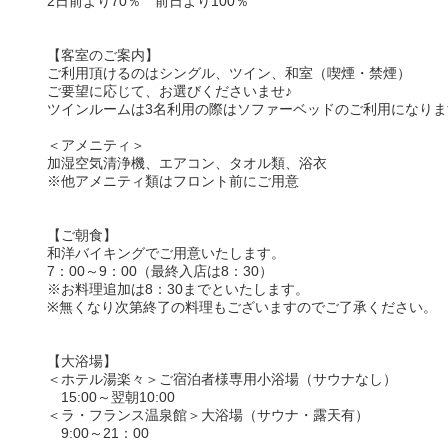
2日前より70％ 前日より100％
【客室のご案内】
ご利用頂けるのはシングル、ツイン、和室（喫煙・禁煙）
ご要望に応じて、お選びくださいませ♪
ツインルームは3名利用の際はソファーベッドのご利用になりま
＜アメニティ＞
加湿空気清浄機、エアコン、タオル類、浴衣
※他アメニティ類はフロント前にご用意
【ご朝食】
和洋バイキングでご用意いたします。
7：00～9：00（最終入店は8：30）
※お料理追加は8：30までといたします。
※無くなり次第終了の料理もございますのでご了承ください。
【大浴場】
＜ホテル湯楽々＞ご宿泊者様専用小浴場（サウナなし）
15:00～翌朝10:00
＜ラ・フランス温泉館＞大浴場（サウナ・露天有）
9:00～21：00