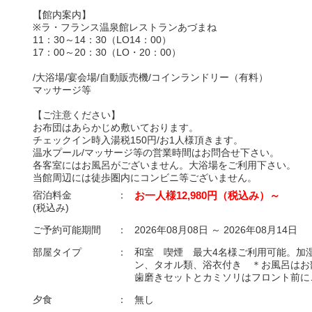
【館内案内】
※ラ・フランス温泉館レストランあづまね
11：30～14：30（LO14：00）
17：00～20：30（LO・20：00）
/大浴場/宴会場/自動販売機/コインランドリー（有料）
マッサージ等
【ご注意ください】
お布団はあらかじめ敷いております。
チェックイン時入湯税150円/お1人様頂きます。
温水プール/マッサージ等の営業時間はお問合せ下さい。
各客室にはお風呂がございません。大浴場をご利用下さい。
当館周辺には徒歩圏内にコンビニ等ございません。
宿泊料金
：
お一人様12,980円（税込み）～
(税込み)
ご予約可能期間
：
2026年08月08日 ～ 2026年08月14日
部屋タイプ
：
和室 喫煙 最大4名様ご利用可能。加
ン、タオル類、浴衣付き ＊お風呂はお
歯磨きセットとカミソリはフロント前に
夕食
：
無し