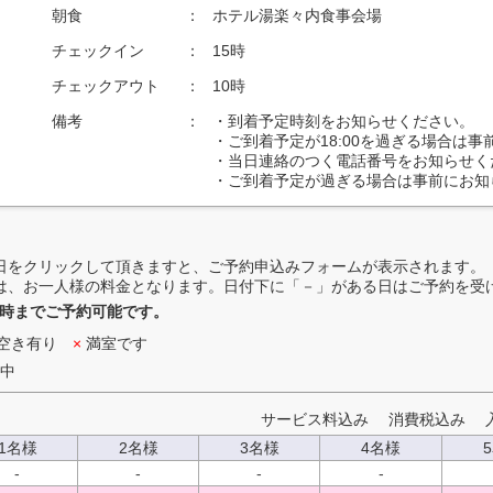
朝食
：
ホテル湯楽々内食事会場
チェックイン
：
15時
チェックアウト
：
10時
備考
：
・到着予定時刻をお知らせください。
・ご到着予定が18:00を過ぎる場合は
・当日連絡のつく電話番号をお知らせく
・ご到着予定が過ぎる場合は事前にお知
日をクリックして頂きますと、ご予約申込みフォームが表示されます。
は、お一人様の料金となります。日付下に「－」がある日はご予約を受
7時までご予約可能です。
空き有り
×
満室です
中
サービス料込み 消費税込み
1名様
2名様
3名様
4名様
-
-
-
-