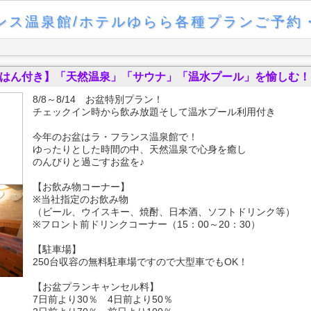
ンス温泉館/ホテルゆらら各種プランご予約
朝ごはん付き】「天然温泉」「サウナ」「温水プール」を愉しむ！
8/8～8/14 お盆特別プラン！
チェックイン時から飲み放題そして温水プール利用付き
今年のお盆はラ・フランス温泉館で！
ゆったりとした時間の中、天然温泉で心身を癒し
のんびりと過ごすお盆を♪
【お飲み物コーナー】
※当社指定のお飲み物
（ビール、ウイスキー、焼酎、日本酒、ソフトドリンク等）
※フロント前ドリンクコーナー（15：00～20：30）
【駐車場】
250台収容の無料駐車場ですので大型車でもOK！
【お盆プランキャンセル料】
7日前より30％ 4日前より50％