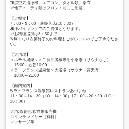
加湿空気清浄機、エアコン、タオル類、浴衣
※他アメニティ類はフロント前にご用意
【ご朝食】
7：00～9：00（最終入店は8：30）
和洋バイキングでのご提供となります。
※お料理追加は8：30まで
※無くなり次第終了のお料理もございますのでご了承くださ
い。
【大浴場】
＜ホテル湯楽々＞ご宿泊者様専用小浴場（サウナなし）
15:00～翌朝10:00
＜ラ・フランス温泉館＞大浴場（サウナ・露天有）
10:00～21:00
【館内案内】
※ラ・フランス温泉館レストランあづまね
11：30～14：30（LO・14：00）17：00～20：30（LO・
20：00）
大浴場/宴会場/自動販売機
コインランドリー（有料）
マッサージ等