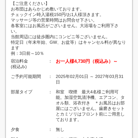
【ご注意ください】
お布団はあらかじめ敷いております。
チェックイン時入湯税150円/お1人様頂きます。
マッサージ等の営業時間はお問合せ下さい。
各客室にはお風呂がございません。大浴場をご利用下さ
い。
当館周辺には徒歩圏内にコンビニ等ございません。
特定日（年末年始、GW、お盆等）はキャンセル料が異なり
ます
例：3日前～10％
宿泊料金
：
お一人様4,730円（税込み）～
(税込み)
ご予約可能期間
：
2025年02月01日 ～ 2027年03月31
日
部屋タイプ
：
和室 喫煙 最大4名様ご利用可
能。加湿空気清浄機、エアコン、タ
オル類、浴衣付き ＊お風呂はお部
屋にはございません。歯磨きセット
とカミソリはフロント前にご用意し
ております。
夕食
：
無し