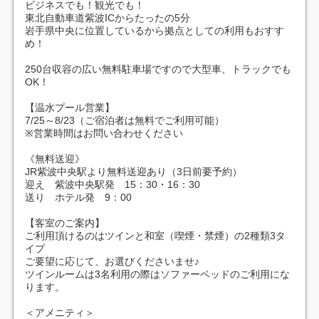
ビジネスでも！観光でも！
東北自動車道紫波ICからたったの5分
岩手県中央に位置しているから拠点としての利用もおすす
め！
250台収容の広い無料駐車場ですので大型車、トラックでも
OK！
【温水プール営業】
7/25～8/23（ご宿泊者は無料でご利用可能）
※営業時間はお問い合わせください
《無料送迎》
JR紫波中央駅より無料送迎あり（3日前要予約）
迎え 紫波中央駅発 15：30・16：30
送り ホテル発 9：00
【客室のご案内】
ご利用頂けるのはツインと和室（喫煙・禁煙）の2種類3タ
イプ
ご要望に応じて、お選びくださいませ♪
ツインルームは3名利用の際はソファーベッドのご利用にな
ります。
＜アメニティ＞